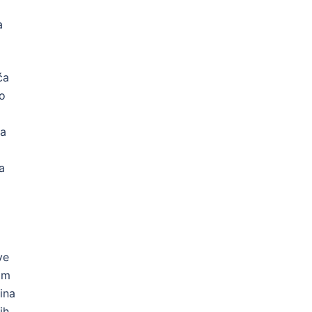
a
ća
do
ja
a
ve
im
ina
ih