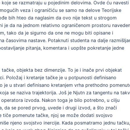
ine koje se razmatraju u pojedinim delovima. Ovde ću navesti
 mogućih veza i ograničiću se samo na delove Teorijske
kođe bih hteo da naglasim da ovo nije tekst u strogom
lj mi je da na jednom relativno ograničenom prostoru navede
om, tako da je sigurno da one ne mogu biti opisane i
 na časovima nastave. Potaknuti studenta na dalje razmišljan
ostavljanje pitanja, komentara i uopšte pokretanje jedne
ačke, objekta bez dimenzije. To je i inače prvi objekat
i. Položaj i kretanje tačke je u potpunosti definisano
to je u stvari definisano kretanjem vrha prethodno pomenu
koja se naziva trajektorija. Još je Njutn za tangentu na tak
operatora izvoda. Nakon toga je bilo potrebno, u cilju
ja, da se pored prvog, uvede i drugi izvod, a što znači
se tiče pomenute tačke, njoj se može dodati svojsvo
finiše njeno svojstvo inercije. Kada posmatramo jednu tačku