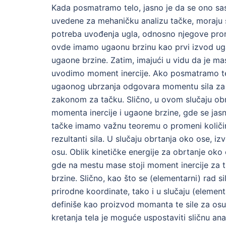
Kada posmatramo telo, jasno je da se ono sast
uvedene za mehaničku analizu tačke, moraju 
potreba uvođenja ugla, odnosno njegove prom
ovde imamo ugaonu brzinu kao prvi izvod ug
ugaone brzine. Zatim, imajući u vidu da je mas
uvodimo moment inercije. Ako posmatramo te
ugaonog ubrzanja odgovara momentu sila za t
zakonom za tačku. Slično, u ovom slučaju obr
momenta inercije i ugaone brzine, gde se jasn
tačke imamo važnu teoremu o promeni količine 
rezultanti sila. U slučaju obrtanja oko ose, 
osu. Oblik kinetičke energije za obrtanje oko
gde na mestu mase stoji moment inercije za t
brzine. Slično, kao što se (elementarni) rad 
prirodne koordinate, tako i u slučaju (element
definiše kao proizvod momanta te sile za osu
kretanja tela je moguće uspostaviti sličnu ana