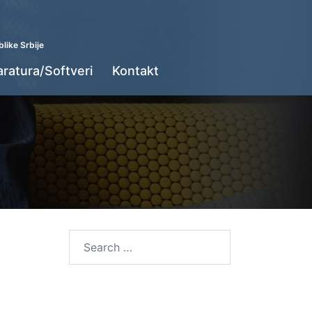
like Srbije
aratura/Softveri
Kontakt
Search
for: