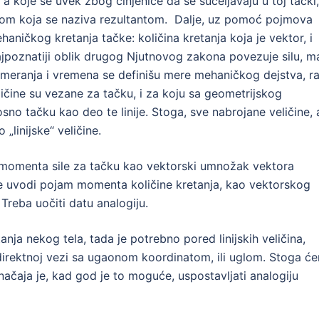
 a koje se uvek zbog činjenice da se sučeljavaju u toj tački,
lom koja se naziva rezultantom. Dalje, uz pomoć pojmova
aničkog kretanja tačke: količina kretanja koja je vektor, i
 Najpoznatiji oblik drugog Njutnovog zakona povezuje silu, m
meranja i vremena se definišu mere mehaničkog dejstva, ra
ličine su vezane za tačku, i za koju sa geometrijskog
osno tačku kao deo te linije. Stoga, sve nabrojane veličine, 
„linijske“ veličine.
m momenta sile za tačku kao vektorski umnožak vektora
 se uvodi pojam momenta količine kretanja, kao vektorskog
Treba uočiti datu analogiju.
ja nekog tela, tada je potrebno pored linijskih veličina,
u direktnoj vezi sa ugaonom koordinatom, ili uglom. Stoga ć
načaja je, kad god je to moguće, uspostavljati analogiju