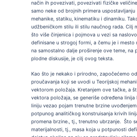
način ih povezivati, povezivati fizičke velič
samo neke od brojnih primera uspostavljanju
mehanike, statiku, kinematiku i dinamiku. Ta
udžbeničkom stilu ili stilu naučnog rada. Ci
što više činjenica i pojmova u vezi sa naslov
definisane u strogoj formi, a čemu je i mesto
na samostalno dalje proširenje ove teme, na p
plodne diskusije, je cilj ovog teksta.
Kao što je nekako i prirodno, započećemo od t
proučavanja koji se uvodi u Teorijskoj mehanic
vektorom položaja. Kretanjem ove tačke, a š
vektora položaja, se generiše određena linija 
liniju vezao pojam trenutne brzine uvođenjem 
potpunog analitičkog konstruisanja krivih lini
promena brzine., tj., trenutno ubrzanje. Što 
materijalnosti, tj., masa koja u potpunosti de