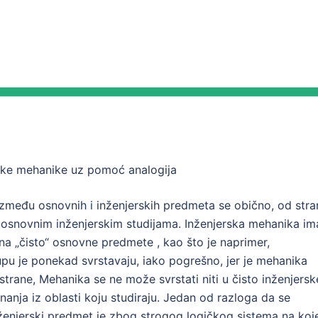
ske mehanike uz pomoć analogija
između osnovnih i inženjerskih predmeta se obično, od stra
osnovnim inženjerskim studijama. Inženjerska mehanika im
 na „čisto“ osnovne predmete , kao što je naprimer,
rupu je ponekad svrstavaju, iako pogrešno, jer je mehanika
strane, Mehanika se ne može svrstati niti u čisto inženjersk
nanja iz oblasti koju studiraju. Jedan od razloga da se
nženjerski predmet je zbog strogog logičkog sistema na ko