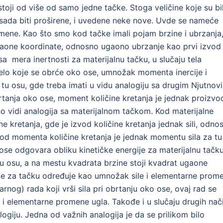
oji od više od samo jedne tačke. Stoga veličine koje su bi
sada biti proširene, i uvedene neke nove. Uvde se nameće
ene. Kao što smo kod tačke imali pojam brzine i ubrzanja
aone koordinate, odnosno ugaono ubrzanje kao prvi izvod
a mera inertnosti za materijalnu tačku, u slučaju tela
lo koje se obrće oko ose, umnožak momenta inercije i
u osu, gde treba imati u vidu analogiju sa drugim Njutnov
tanja oko ose, moment količine kretanja je jednak proizvo
o vidi analogija sa materijalnom tačkom. Kod materijalne
kretanja, gde je izvod količine kretanja jednak sili, odno
izvod momenta količine kretanja je jednak momentu sila za tu
 ose odgovara obliku kinetičke energije za materijalnu tačku
u osu, a na mestu kvadrata brzine stoji kvadrat ugaone
sile za tačku određuje kao umnožak sile i elementarne prom
arnog) rada koji vrši sila pri obrtanju oko ose, ovaj rad se
 i elementarne promene ugla. Takođe i u slučaju drugih nač
logiju. Jedna od važnih analogija je da se prilikom bilo