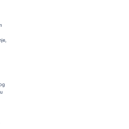
m
je,
tog
vu
,