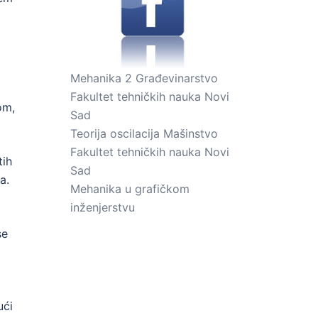
Mehanika 2 Građevinarstvo
Fakultet tehničkih nauka Novi
om,
Sad
Teorija oscilacija Mašinstvo
Fakultet tehničkih nauka Novi
tih
Sad
a.
Mehanika u grafičkom
inženjerstvu
se
ući