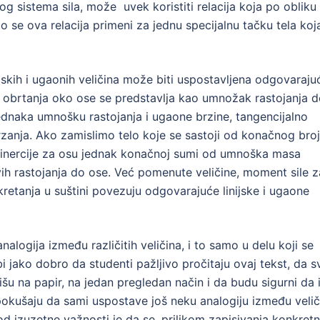
g sistema sila, može uvek koristiti relacija koja po obliku
e ova relacija primeni za jednu specijalnu tačku tela koj
jskih i ugaonih veličina može biti uspostavljena odgovaraju
u obrtanja oko ose se predstavlja kao umnožak rastojanja 
e jednaka umnošku rastojanja i ugaone brzine, tangencijalno
zanja. Ako zamislimo telo koje se sastoji od konačnog bro
t inercije za osu jednak konačnoj sumi od umnoška masa
ovih rastojanja do ose. Već pomenute veličine, moment sile z
retanja u suštini povezuju odgovarajuće linijske i ugaone
logija između različitih veličina, i to samo u delu koji se
 jako dobro da studenti pažljivo pročitaju ovaj tekst, da s
išu na papir, na jedan pregledan način i da budu sigurni da 
 pokušaju da sami uspostave još neku analogiju između velič
d izuzetne važnosti je da se, prilikom zapisivanja konkretn