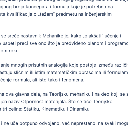
ajnog broja koncepata i formula koje je potrebno na
ta kvalifikacija o „težem“ predmetu na inženjerskim
 se sreće nastavnik Mehanike je, kako „olakšati“ učenje i
o uspeti preći sve ono što je predviđeno planom i program
kom roku.
anje mnogih prisutnih analogija koje postoje između različi
festuju sličnim ili istim matematičkim obrascima ili formulam
enje formula, ali isto tako i fenomena.
a dva glavna dela, na Teorijsku mehaniku i na deo koji se 
jen naziv Otpornost materijala. Što se tiče Teorijske
 tri celine: Statiku, Kinematiku i Dinamiku.
u i ne uče potpuno odvojeno, već neprestano, na svaki mog