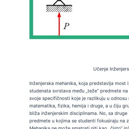
Učenje Inženjer
Inženjerska mehanika, koja predstavlja most 
studenata svrstava među „teže“ predmete na 
svoje specifičnosti koje je razlikuju u odnosu
matematika, fizika, hemija i druge, a u čiju g
bliža inženjerskim disciplinama. No, sa druge 
predmete u kojima se studenti fokusiraju na z
Mehanika ne može smatrati niti kao „čisto“ i