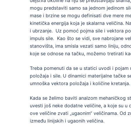
dejstva okoline na nju se predstavljaju silama,
mogu predstaviti samo sa jednom jedinom si
mase i brzine se mogu definisati dve mere meh
kinetička energija koja je skalarna veličina.
i ubrzanje. Uz pomoć pojma sile i vektora po
impuls sile. Kao što se vidi, sve nabrojane ve
stanovišta, ima smisla vezati samo liniju, odn
koje se odnose na tačku, možemo tretirati kao 
Treba pomenuti da se u statici uvodi i poja
položaja i sile. U dinamici materijalne tačke
umnoška vektora položaja i količine kretanja. 
Kada se želimo baviti analzom mehaničkog stan
uvesti još neke dodatne veličine, a koje su 
ove veličine zvati „ugaonim“ veličinama. Od z
između linijskih i ugaonih veličina.