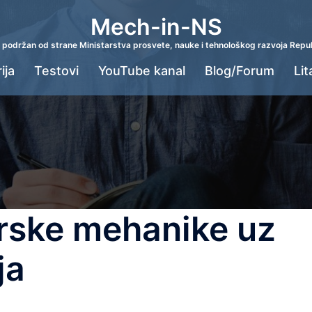
Mech-in-NS
e podržan od strane Ministarstva prosvete, nauke i tehnološkog razvoja Repub
ija
Testovi
YouTube kanal
Blog/Forum
Lit
erske mehanike uz
ja