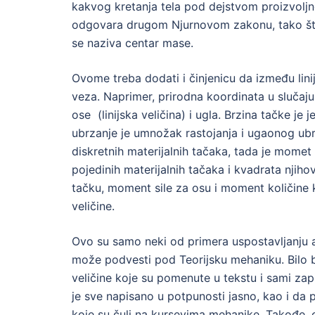
kakvog kretanja tela pod dejstvom proizvoljno
odgovara drugom Njurnovom zakonu, tako što s
se naziva centar mase.
Ovome treba dodati i činjenicu da između lini
veza. Naprimer, prirodna koordinata u slučaj
ose (linijska veličina) i ugla. Brzina tačke j
ubrzanje je umnožak rastojanja i ugaonog ubr
diskretnih materijalnih tačaka, tada je mome
pojedinih materijalnih tačaka i kvadrata njih
tačku, moment sile za osu i moment količine k
veličine.
Ovo su samo neki od primera uspostavljanju ana
može podvesti pod Teorijsku mehaniku. Bilo bi
veličine koje su pomenute u tekstu i sami zap
je sve napisano u potpunosti jasno, kao i da
koje su čuli na kursevima mehanike. Takođe, o