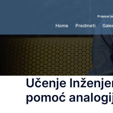
Skip
to
content
Projekat j
Home
Predmeti
Galer
Učenje Inženj
pomoć analogi