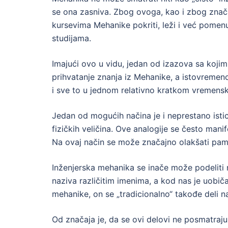
se ona zasniva. Zbog ovoga, kao i zbog znač
kursevima Mehanike pokriti, leži i već pomenu
studijama.
Imajući ovo u vidu, jedan od izazova sa kojim
prihvatanje znanja iz Mehanike, a istovremen
i sve to u jednom relativno kratkom vremens
Jedan od mogućih načina je i neprestano istic
fizičkih veličina. Ove analogije se često mani
Na ovaj način se može značajno olakšati pamć
Inženjerska mehanika se inače može podeliti n
naziva različitim imenima, a kod nas je uobiča
mehanike, on se „tradicionalno“ takođe deli na
Od značaja je, da se ovi delovi ne posmatraj