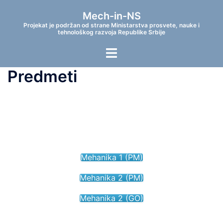
Skip
Mech-in-NS
to
Projekat je podržan od strane Ministarstva prosvete, nauke i
content
tehnološkog razvoja Republike Srbije
Toggle
menu
Predmeti
Mehanika 1 (PM)
Mehanika 2 (PM)
Mehanika 2 (GO)